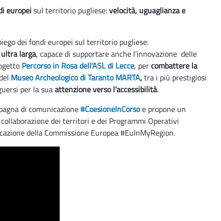
di europei
sul territorio pugliese:
velocità, uguaglianza e
ego dei fondi europei sul territorio pugliese:
 ultra larga
, capace di supportare anche l'innovazione delle
rogetto
Percorso in Rosa dell’ASL di Lecce
, per
combattere la
del
Museo Archeologico di Taranto MARTA
,
tra i più prestigiosi
guersi per la sua
attenzione verso l'accessibilità
.
ampagna di comunicazione
#CoesioneInCorso
e propone un
 collaborazione dei territori e dei Programmi Operativi
municazione della Commissione Europea #EuInMyRegion.