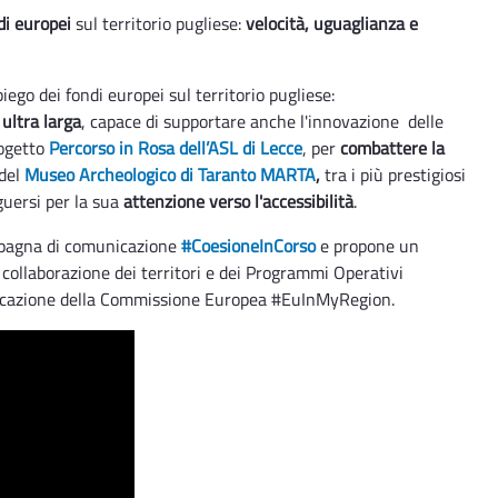
di europei
sul territorio pugliese:
velocità, uguaglianza e
ego dei fondi europei sul territorio pugliese:
 ultra larga
, capace di supportare anche l'innovazione delle
rogetto
Percorso in Rosa dell’ASL di Lecce
, per
combattere la
del
Museo Archeologico di Taranto MARTA
,
tra i più prestigiosi
guersi per la sua
attenzione verso l'accessibilità
.
ampagna di comunicazione
#CoesioneInCorso
e propone un
 collaborazione dei territori e dei Programmi Operativi
municazione della Commissione Europea #EuInMyRegion.