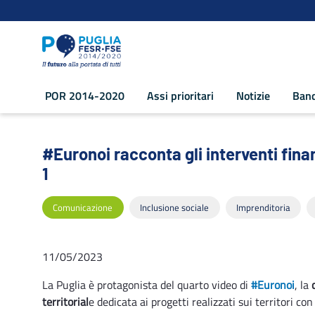
Navigazione
Salta al contenuto
POR 2014-2020
Assi prioritari
Notizie
Band
#Euronoi racconta gli interventi finanzi
#Euronoi racconta gli interventi finan
1
Comunicazione
Inclusione sociale
Imprenditoria
11/05/2023
La Puglia è protagonista del quarto video di
#Euronoi
, la
territorial
e dedicata ai progetti realizzati sui territori con 