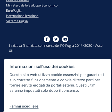
Unione Europea
Ministero dello Sviluppo Economico
EuroPuglia
Internazionalizzazione
Sistema Puglia
Iniziativa finanziata con risorse del PO Puglia 2014/2020 - Asse
XIII
Dichiarazione di Accessibilità
Informazioni sull'uso dei cookies
Questo sito web utilizza cookie essenziali per garantire il
Note Legali
suo corretto funzionamento e cookie di terze parti per
Cookie e Privacy
fornire servizi erogati da portali esterni. Questi ultimi
saranno impostati solo dopo il consenso.
Responsabile di pubblicazione
Mappa del sito
Fammi scegliere