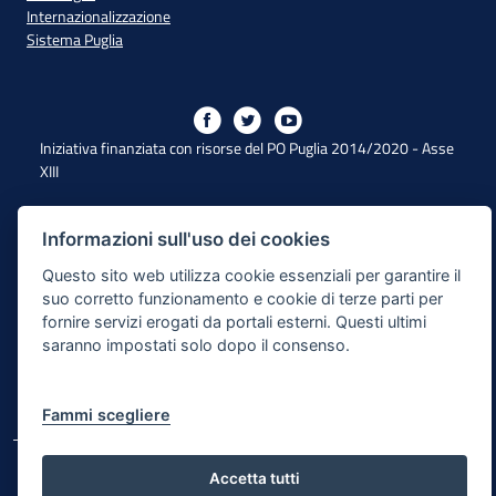
Internazionalizzazione
Sistema Puglia
Iniziativa finanziata con risorse del PO Puglia 2014/2020 - Asse
XIII
Informazioni sull'uso dei cookies
Dichiarazione di Accessibilità
Questo sito web utilizza cookie essenziali per garantire il
Note Legali
suo corretto funzionamento e cookie di terze parti per
fornire servizi erogati da portali esterni. Questi ultimi
Cookie e Privacy
saranno impostati solo dopo il consenso.
Responsabile di pubblicazione
Mappa del sito
Fammi scegliere
© Regione Puglia
Accetta tutti