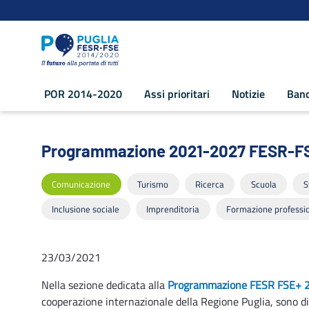
Navigazione
Salta al contenuto
POR 2014-2020
Assi prioritari
Notizie
Band
Programmazione 2021-2027 FESR-FSE+: 
Programmazione 2021-2027 FESR-FSE+
Comunicazione
Turismo
Ricerca
Scuola
S
Inclusione sociale
Imprenditoria
Formazione professi
23/03/2021
Nella sezione dedicata alla
Programmazione FESR FSE+ 
cooperazione internazionale della Regione Puglia, sono dis