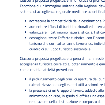
Ciascuna proposta progettuale, in un’ottica di promozio
l’adozione di un’immagine unitaria della Regione, deve
sistema di accoglienza regionale mediante azioni final
accrescere la competitività della destinazione Pug
aumentare i flussi di turisti nazionali ed interna
valorizzare il patrimonio naturalistico, artisti
destagionalizzare l’offerta turistica, con l’intent
turismo che duri tutto l’anno favorendo, indiv
quadro di sviluppo turistico sostenibile.
Ciascuna proposta progettuale, a pena di inammissibil
accoglienza turistica correlati al potenziamento e qua
che le relative attività prevedano:
il prolungamento degli orari di apertura del punt
calendarizzazione degli eventi utili a stimolare l
la presenza di un Gruppo di lavoro, addetto allo s
animazione on-site, in grado di offrire una espe
reputazione della destinazione e composto da: