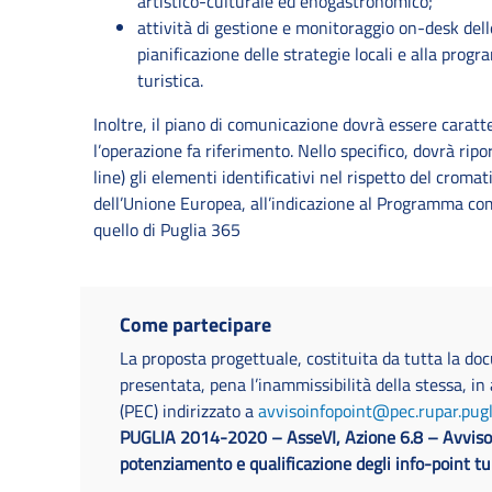
artistico-culturale ed enogastronomico;
attività di gestione e monitoraggio on-desk delle 
pianificazione delle strategie locali e alla prog
turistica.
Inoltre, il piano di comunicazione dovrà essere caratte
l’operazione fa riferimento. Nello specifico, dovrà ripo
line) gli elementi identificativi nel rispetto del cromat
dell’Unione Europea, all’indicazione al Programma co
quello di Puglia 365
Come partecipare
La proposta progettuale, costituita da tutta la do
presentata, pena l’inammissibilità della stessa, in 
(PEC) indirizzato a
avvisoinfopoint@pec.rupar.pugli
PUGLIA 2014-2020 – AsseVI, Azione 6.8 – Avviso pe
potenziamento e qualificazione degli info-point t