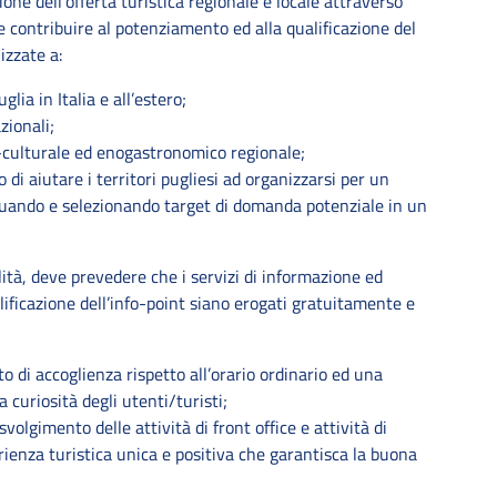
ne dell’offerta turistica regionale e locale attraverso
 contribuire al potenziamento ed alla qualificazione del
izzate a:
lia in Italia e all’estero;
zionali;
co-culturale ed enogastronomico regionale;
o di aiutare i territori pugliesi ad organizzarsi per un
iduando e selezionando target di domanda potenziale in un
ità, deve prevedere che i servizi di informazione ed
lificazione dell’info-point siano erogati gratuitamente e
o di accoglienza rispetto all’orario ordinario ed una
a curiosità degli utenti/turisti;
volgimento delle attività di front office e attività di
rienza turistica unica e positiva che garantisca la buona