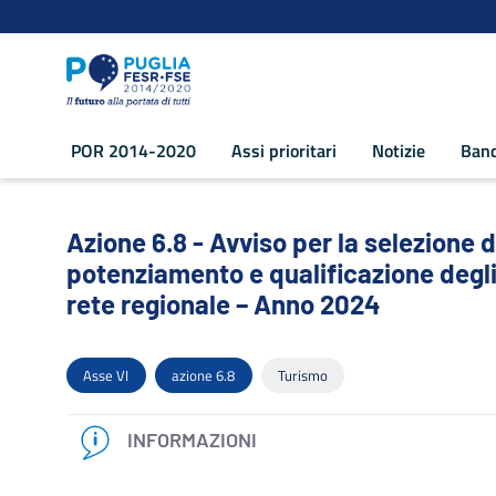
Navigazione
Salta al contenuto
POR 2014-2020
Assi prioritari
Notizie
Band
Azione 6.8 - Avviso per la selezione di 
Azione 6.8 - Avviso per la selezione d
potenziamento e qualificazione degli 
rete regionale – Anno 2024
Asse VI
azione 6.8
Turismo
INFORMAZIONI