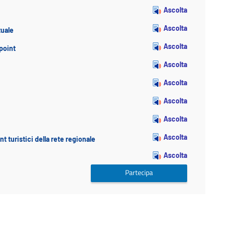
Ascolta
Ascolta
tuale
Ascolta
-point
Ascolta
Ascolta
Ascolta
Ascolta
Ascolta
t turistici della rete regionale
Ascolta
Partecipa