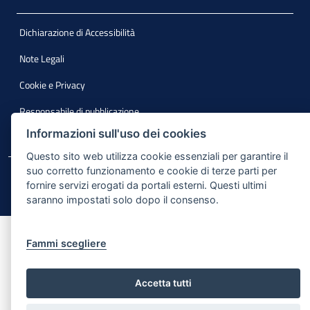
Dichiarazione di Accessibilità
Note Legali
Cookie e Privacy
Responsabile di pubblicazione
Informazioni sull'uso dei cookies
Mappa del sito
Questo sito web utilizza cookie essenziali per garantire il
suo corretto funzionamento e cookie di terze parti per
© Regione Puglia
fornire servizi erogati da portali esterni. Questi ultimi
saranno impostati solo dopo il consenso.
Fammi scegliere
Accetta tutti