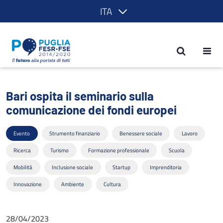
ITA
Bari ospita il seminario sulla comunica
Bari ospita il seminario sulla
comunicazione dei fondi europei
Evento
Strumento finanziario
Benessere sociale
Lavoro
Ricerca
Turismo
Formazione professionale
Scuola
Mobilità
Inclusione sociale
Startup
Imprenditoria
Innovazione
Ambiente
Cultura
28/04/2023