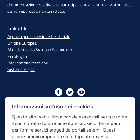
documentazione relativa alla partecipazione a bandi e avvisi pubblici,
se non espressamente indicato.
Link utili
Agenzia per la coesione territoriale
Unione Europea
Ministero dello Sviluppo Economico
EuroPuglia
Internazionalizzazione
Sistema Puglia
Iniziativa finanziata con risorse del PO Puglia 2014/2020 - Asse
XIII
Informazioni sull'uso dei cookies
Questo sito web utilizza cookie essenziali per garantire
il suo corretto funzionamento e cookie di terze parti
Dichiarazione di Accessibilità
per fornire servizi erogati da portali esterni. Questi
ultimi saranno impostati solo dopo il consenso.
Note Legali