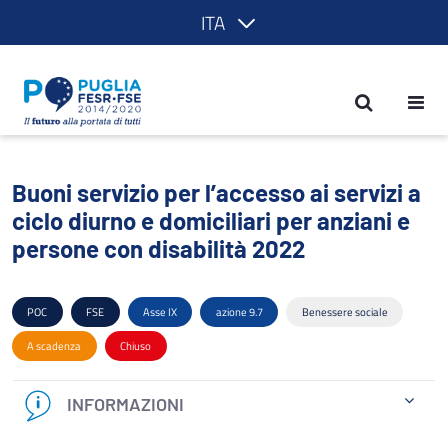
ITA
Buoni servizio per l’accesso ai servizi 
Buoni servizio per l’accesso ai servizi a
ciclo diurno e domiciliari per anziani e
persone con disabilità 2022
POC
FSE
Asse IX
azione 9.7
Benessere sociale
A scadenza
Chiuso
INFORMAZIONI