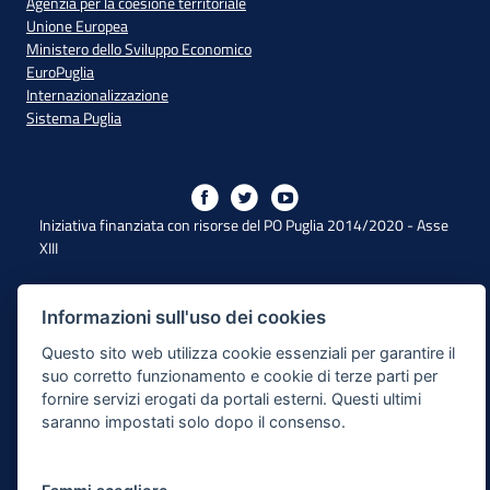
Agenzia per la coesione territoriale
Unione Europea
Ministero dello Sviluppo Economico
EuroPuglia
Internazionalizzazione
Sistema Puglia
Iniziativa finanziata con risorse del PO Puglia 2014/2020 - Asse
XIII
Dichiarazione di Accessibilità
Informazioni sull'uso dei cookies
Questo sito web utilizza cookie essenziali per garantire il
Note Legali
suo corretto funzionamento e cookie di terze parti per
Cookie e Privacy
fornire servizi erogati da portali esterni. Questi ultimi
saranno impostati solo dopo il consenso.
Responsabile di pubblicazione
Mappa del sito