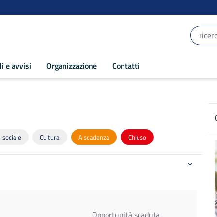
i e avvisi
Organizzazione
Contatti
4-2020
 sociale
Cultura
A scadenza
Chiuso
Opportunità scaduta