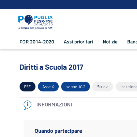
Navigazione
Salta al contenuto
POR 2014-2020
Assi prioritari
Notizie
Band
Diritti a Scuola 2017 - POR Puglia 201
Diritti a Scuola 2017
FSE
Asse X
azione 10.2
Scuola
Inclusione
INFORMAZIONI
Quando partecipare