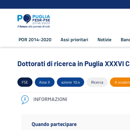
Navigazione
Salta al contenuto
POR 2014-2020
Assi prioritari
Notizie
Band
Dottorati di ricerca in Puglia XXXVI Ci
Dottorati di ricerca in Puglia XXXVI C
FSE
Asse X
azione 10.4
Ricerca
A scaden
INFORMAZIONI
Quando partecipare