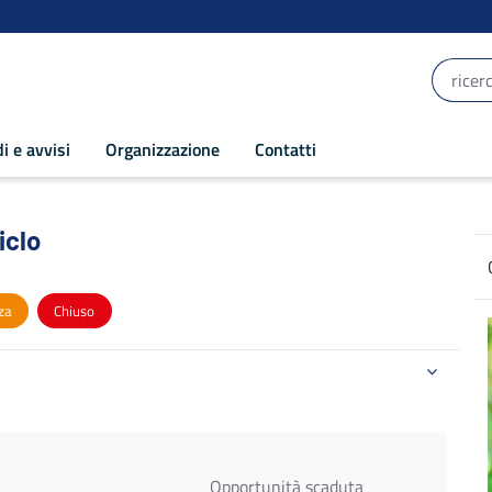
i e avvisi
Organizzazione
Contatti
clo - POR Puglia 2014-2020
iclo
za
Chiuso
Opportunità scaduta