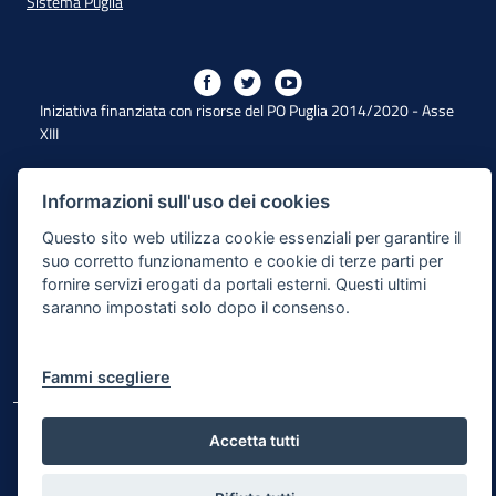
Sistema Puglia
Iniziativa finanziata con risorse del PO Puglia 2014/2020 - Asse
XIII
Informazioni sull'uso dei cookies
Dichiarazione di Accessibilità
Questo sito web utilizza cookie essenziali per garantire il
Note Legali
suo corretto funzionamento e cookie di terze parti per
fornire servizi erogati da portali esterni. Questi ultimi
Cookie e Privacy
saranno impostati solo dopo il consenso.
Responsabile di pubblicazione
Mappa del sito
Fammi scegliere
© Regione Puglia
Accetta tutti