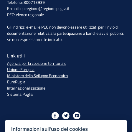
Telefono: 800713939
E-mail:
quiregione@regione.puglia.it
PEC:
elenco regionale
Gli indirizzi e-mail e PEC non devono essere utilizzati per l'invio di
documentazione relativa alla partecipazione a bandi e avvisi pubblici,
se non espressamente indicato.
Link utili
Agenzia per la coesione territoriale
Unione Europea
Ministero dello Sviluppo Economico
EuroPuglia
Internazionalizzazione
Sistema Puglia
Iniziativa finanziata con risorse del PO Puglia 2014/2020 - Asse
XIII
Informazioni sull'uso dei cookies