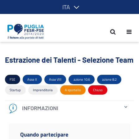
ITA
Estrazione dei Talenti - Selezione Tea
Estrazione dei Talenti - Selezione Team
FSE
Asse X
Asse VIII
azione 10.6
azione 8.2
Startup
Imprenditoria
A sportello
Chiuso
INFORMAZIONI
Quando partecipare