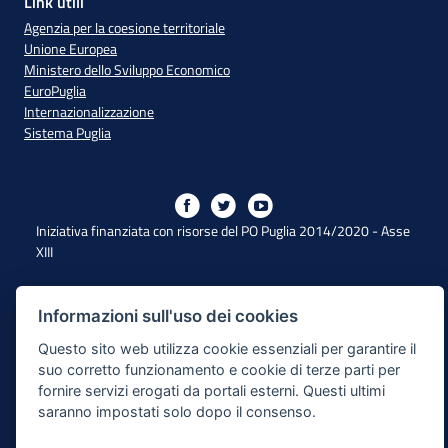
Link utili
Agenzia per la coesione territoriale
Unione Europea
Ministero dello Sviluppo Economico
EuroPuglia
Internazionalizzazione
Sistema Puglia
Iniziativa finanziata con risorse del PO Puglia 2014/2020 - Asse
XIII
Dichiarazione di Accessibilità
Informazioni sull'uso dei cookies
Questo sito web utilizza cookie essenziali per garantire il
Note Legali
suo corretto funzionamento e cookie di terze parti per
Cookie e Privacy
fornire servizi erogati da portali esterni. Questi ultimi
saranno impostati solo dopo il consenso.
Responsabile di pubblicazione