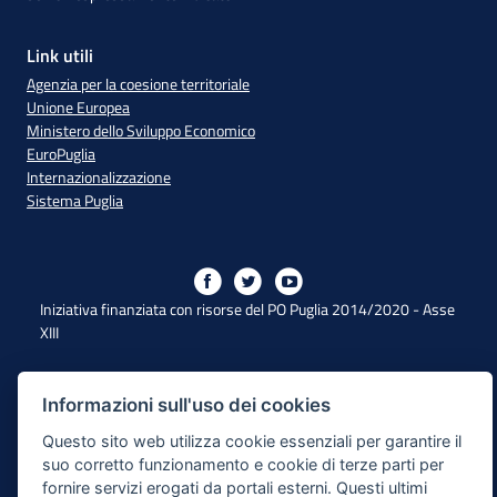
Link utili
Agenzia per la coesione territoriale
Unione Europea
Ministero dello Sviluppo Economico
EuroPuglia
Internazionalizzazione
Sistema Puglia
Iniziativa finanziata con risorse del PO Puglia 2014/2020 - Asse
XIII
Dichiarazione di Accessibilità
Informazioni sull'uso dei cookies
Questo sito web utilizza cookie essenziali per garantire il
Note Legali
suo corretto funzionamento e cookie di terze parti per
Cookie e Privacy
fornire servizi erogati da portali esterni. Questi ultimi