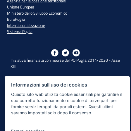
Agenzia per la coesione territoriale
Unione Europea
Ministero dello Sviluppo Economico
EuroPuglia
Internazionalizzazione
Sistema Puglia
Iniziativa finanziata con risorse del PO Puglia 2014/2020 - Asse
XIII
Dichiarazione di Accessibilità
Informazioni sull'uso dei cookies
Questo sito web utilizza cookie essenziali per garantire il
Note Legali
suo corretto funzionamento e cookie di terze parti per
Cookie e Privacy
fornire servizi erogati da portali esterni. Questi ultimi
saranno impostati solo dopo il consenso.
Responsabile di pubblicazione
Mappa del sito