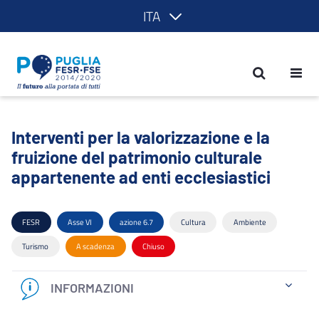
ITA
Interventi per la valorizzazione e la fr
Interventi per la valorizzazione e la
fruizione del patrimonio culturale
appartenente ad enti ecclesiastici
FESR
Asse VI
azione 6.7
Cultura
Ambiente
Turismo
A scadenza
Chiuso
INFORMAZIONI