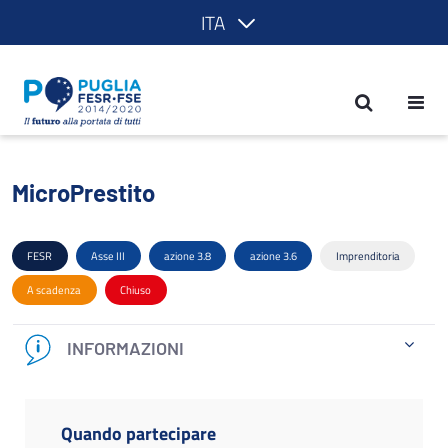
ITA
MicroPrestito - POR Puglia 2014-2020
MicroPrestito
FESR
Asse III
azione 3.8
azione 3.6
Imprenditoria
A scadenza
Chiuso
INFORMAZIONI
Quando partecipare