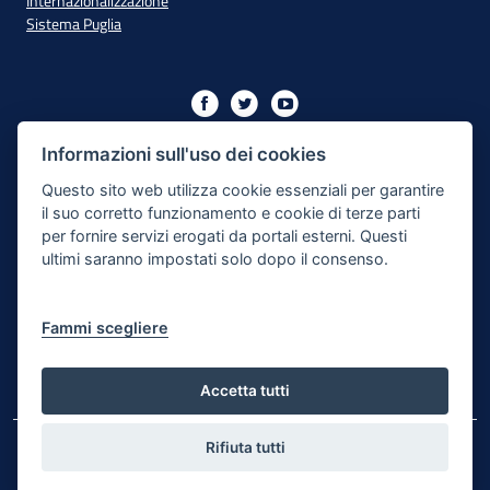
Internazionalizzazione
Sistema Puglia
Iniziativa finanziata con risorse del PO Puglia 2014/2020 - Asse
XIII
Informazioni sull'uso dei cookies
Questo sito web utilizza cookie essenziali per garantire
il suo corretto funzionamento e cookie di terze parti
Dichiarazione di Accessibilità
per fornire servizi erogati da portali esterni. Questi
ultimi saranno impostati solo dopo il consenso.
Note Legali
Cookie e Privacy
Fammi scegliere
Responsabile di pubblicazione
Mappa del sito
Accetta tutti
Rifiuta tutti
© Regione Puglia