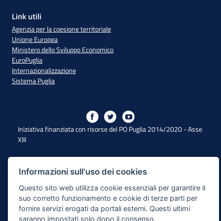
Link utili
Agenzia per la coesione territoriale
Unione Europea
Ministero dello Sviluppo Economico
EuroPuglia
Internazionalizzazione
Sistema Puglia
Iniziativa finanziata con risorse del PO Puglia 2014/2020 - Asse
XIII
Dichiarazione di Accessibilità
Informazioni sull'uso dei cookies
Questo sito web utilizza cookie essenziali per garantire il
Note Legali
suo corretto funzionamento e cookie di terze parti per
Cookie e Privacy
fornire servizi erogati da portali esterni. Questi ultimi
saranno impostati solo dopo il consenso.