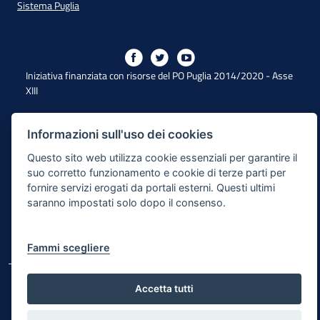
Sistema Puglia
Iniziativa finanziata con risorse del PO Puglia 2014/2020 - Asse
XIII
Informazioni sull'uso dei cookies
Dichiarazione di Accessibilità
Questo sito web utilizza cookie essenziali per garantire il
Note Legali
suo corretto funzionamento e cookie di terze parti per
fornire servizi erogati da portali esterni. Questi ultimi
Cookie e Privacy
saranno impostati solo dopo il consenso.
Responsabile di pubblicazione
Mappa del sito
Fammi scegliere
© Regione Puglia
Accetta tutti