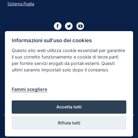
Sistema Puglia
Iniziativa finanziata con risorse del PO Puglia 2014/2020 - Asse
XIII
Informazioni sull'uso dei cookies
Questo sito web utilizza cookie essenziali per garantire
il suo corretto funzionamento e cookie di terze parti
Dichiarazione di Accessibilità
per fornire servizi erogati da portali esterni. Questi
ultimi saranno impostati solo dopo il consenso.
Note Legali
Cookie e Privacy
Fammi scegliere
Responsabile di pubblicazione
Mappa del sito
Accetta tutti
Rifiuta tutti
© Regione Puglia