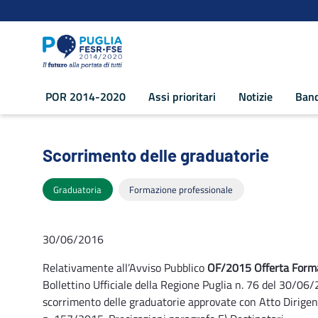
Navigazione
Salta al contenuto
POR 2014-2020
Assi prioritari
Notizie
Band
Scorrimento delle graduatorie - POR P
Scorrimento delle graduatorie
Graduatoria
Formazione professionale
30/06/2016
Relativamente all’Avviso Pubblico
OF/2015 Offerta Format
Bollettino Ufficiale della Regione Puglia n. 76 del 30/0
scorrimento delle graduatorie approvate con Atto Dirigenz