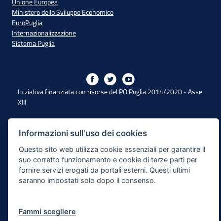
Unione Europea
Ministero dello Sviluppo Economico
EuroPuglia
Internazionalizzazione
Sistema Puglia
Iniziativa finanziata con risorse del PO Puglia 2014/2020 - Asse
XIII
Dichiarazione di Accessibilità
Informazioni sull'uso dei cookies
Questo sito web utilizza cookie essenziali per garantire il
Note Legali
suo corretto funzionamento e cookie di terze parti per
Cookie e Privacy
fornire servizi erogati da portali esterni. Questi ultimi
saranno impostati solo dopo il consenso.
Responsabile di pubblicazione
Mappa del sito
Fammi scegliere