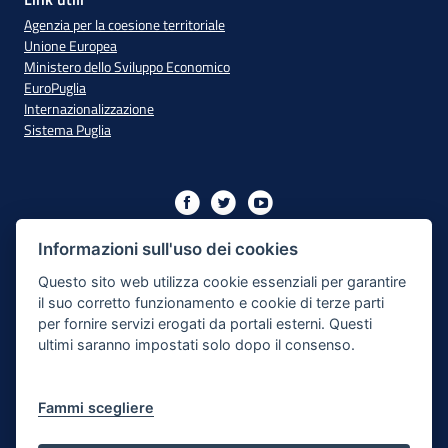
Agenzia per la coesione territoriale
Unione Europea
Ministero dello Sviluppo Economico
EuroPuglia
Internazionalizzazione
Sistema Puglia
Iniziativa finanziata con risorse del PO Puglia 2014/2020 - Asse
XIII
Informazioni sull'uso dei cookies
Questo sito web utilizza cookie essenziali per garantire
il suo corretto funzionamento e cookie di terze parti
Dichiarazione di Accessibilità
per fornire servizi erogati da portali esterni. Questi
ultimi saranno impostati solo dopo il consenso.
Note Legali
Cookie e Privacy
Fammi scegliere
Responsabile di pubblicazione