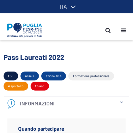
ITA
Pass Laureati 2022 - POR Puglia 2014
Pass Laureati 2022
FSE
Asse X
azione 10.4
Formazione professionale
A sportello
Chiuso
INFORMAZIONI
Quando partecipare