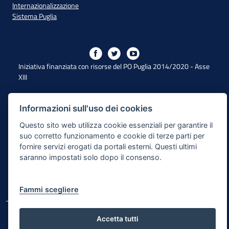
Internazionalizzazione
Sistema Puglia
Iniziativa finanziata con risorse del PO Puglia 2014/2020 - Asse
XIII
Informazioni sull'uso dei cookies
Dichiarazione di Accessibilità
Questo sito web utilizza cookie essenziali per garantire il
Note Legali
suo corretto funzionamento e cookie di terze parti per
fornire servizi erogati da portali esterni. Questi ultimi
Cookie e Privacy
saranno impostati solo dopo il consenso.
Responsabile di pubblicazione
Mappa del sito
Fammi scegliere
© Regione Puglia
Accetta tutti