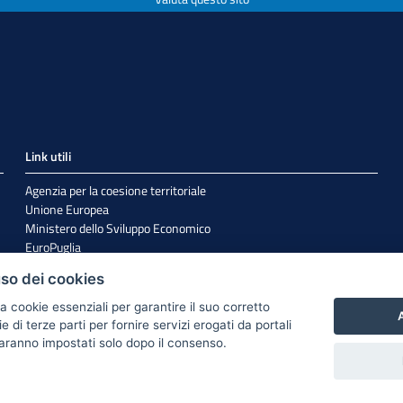
Link utili
Agenzia per la coesione territoriale
Unione Europea
Ministero dello Sviluppo Economico
EuroPuglia
Internazionalizzazione
uso dei cookies
Sistema Puglia
a cookie essenziali per garantire il suo corretto
A
di terze parti per fornire servizi erogati da portali
 saranno impostati solo dopo il consenso.