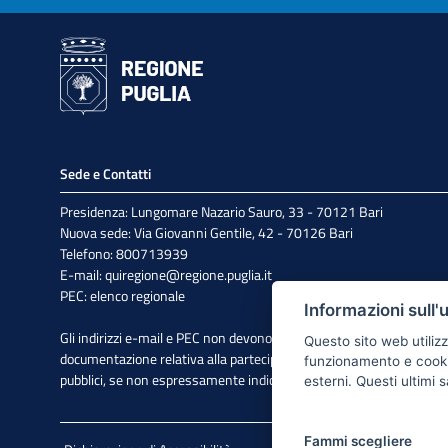
Sede e Contatti
Presidenza: Lungomare Nazario Sauro, 33 - 70121 Bari
Nuova sede: Via Giovanni Gentile, 42 - 70126 Bari
Telefono: 800713939
E-mail:
quiregione@regione.puglia.it
PEC:
elenco regionale
Informazioni sull'
Gli indirizzi e-mail e PEC non devono essere utilizzati per l'invio di
Questo sito web utilizz
documentazione relativa alla partecipazione a bandi e avvisi
funzionamento e cookie 
pubblici, se non espressamente indicato.
esterni. Questi ultimi
Fammi scegliere