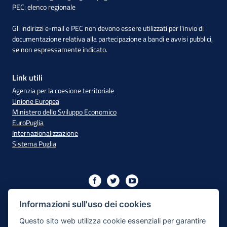
PEC:
elenco regionale
Gli indirizzi e-mail e PEC non devono essere utilizzati per l'invio di
documentazione relativa alla partecipazione a bandi e avvisi pubblici,
se non espressamente indicato.
Link utili
Agenzia per la coesione territoriale
Unione Europea
Ministero dello Sviluppo Economico
EuroPuglia
Internazionalizzazione
Sistema Puglia
Iniziativa finanziata con risorse del PO Puglia 2014/2020 - Asse
XIII
Informazioni sull'uso dei cookies
Questo sito web utilizza cookie essenziali per garantire