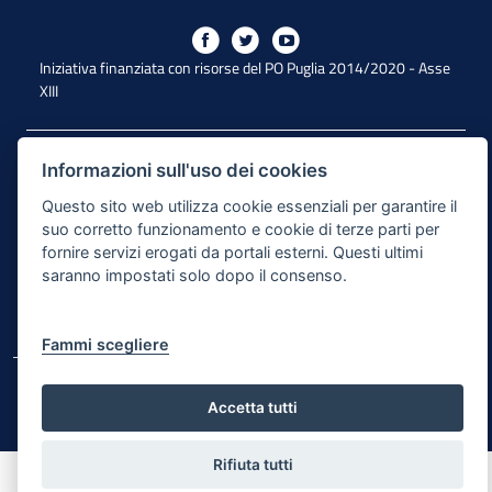
Iniziativa finanziata con risorse del PO Puglia 2014/2020 - Asse
XIII
Dichiarazione di Accessibilità
Informazioni sull'uso dei cookies
Note Legali
Questo sito web utilizza cookie essenziali per garantire il
suo corretto funzionamento e cookie di terze parti per
Cookie e Privacy
fornire servizi erogati da portali esterni. Questi ultimi
saranno impostati solo dopo il consenso.
Responsabile di pubblicazione
Mappa del sito
Fammi scegliere
© Regione Puglia
Accetta tutti
Rifiuta tutti