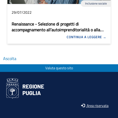
Inclusione sociale
29/07/2022
Renaissance - Selezione di progetti di
accompagnamento all’autoimprenditorialità o alla
creazione di nuove imprese per persone a rischio di
CONTINUA A LEGGERE
discriminazione
Ascolta
Valuta questo sito
Area riservata