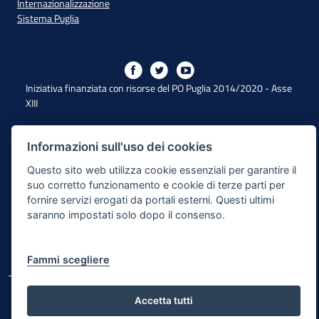
Internazionalizzazione
Sistema Puglia
Iniziativa finanziata con risorse del PO Puglia 2014/2020 - Asse
XIII
Informazioni sull'uso dei cookies
Dichiarazione di Accessibilità
Questo sito web utilizza cookie essenziali per garantire il
Note Legali
suo corretto funzionamento e cookie di terze parti per
fornire servizi erogati da portali esterni. Questi ultimi
Cookie e Privacy
saranno impostati solo dopo il consenso.
Responsabile di pubblicazione
Mappa del sito
Fammi scegliere
© Regione Puglia
Accetta tutti