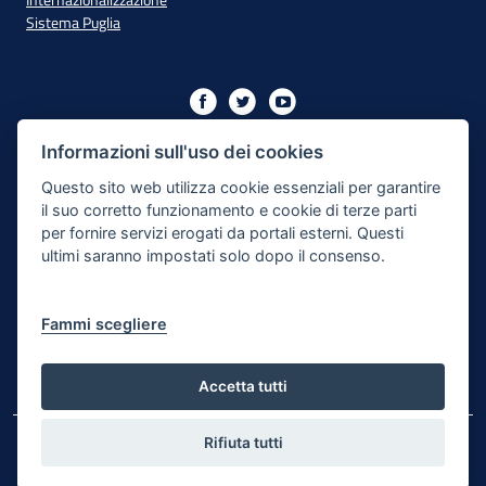
Sistema Puglia
Iniziativa finanziata con risorse del PO Puglia 2014/2020 - Asse
XIII
Informazioni sull'uso dei cookies
Questo sito web utilizza cookie essenziali per garantire
il suo corretto funzionamento e cookie di terze parti
Dichiarazione di Accessibilità
per fornire servizi erogati da portali esterni. Questi
ultimi saranno impostati solo dopo il consenso.
Note Legali
Cookie e Privacy
Fammi scegliere
Responsabile di pubblicazione
Mappa del sito
Accetta tutti
Rifiuta tutti
© Regione Puglia