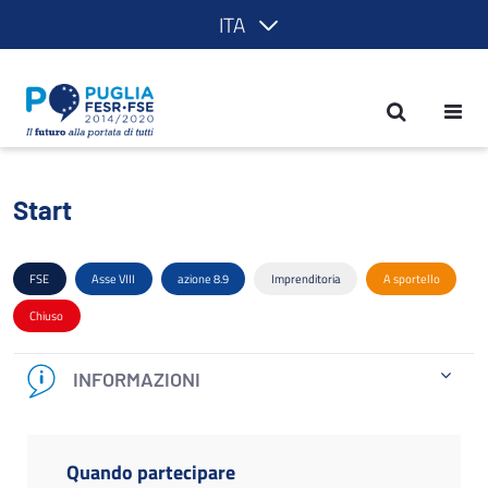
ITA
Start - POR Puglia 2014-2020
Start
FSE
Asse VIII
azione 8.9
Imprenditoria
A sportello
Chiuso
INFORMAZIONI
Quando partecipare