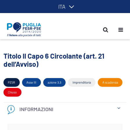
ITA
Titolo II Capo 6 Circolante (art. 21 del
Titolo II Capo 6 Circolante (art. 21
dell’Avviso)
FESR
Asse III
azione 3.3
Imprenditoria
A scadenza
Chiuso
INFORMAZIONI