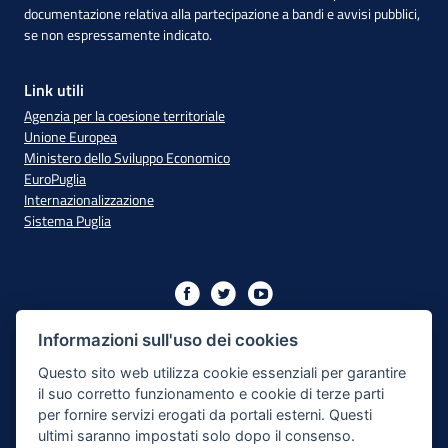
documentazione relativa alla partecipazione a bandi e avvisi pubblici,
se non espressamente indicato.
Link utili
Agenzia per la coesione territoriale
Unione Europea
Ministero dello Sviluppo Economico
EuroPuglia
Internazionalizzazione
Sistema Puglia
Iniziativa finanziata con risorse del PO Puglia 2014/2020 - Asse
XIII
Informazioni sull'uso dei cookies
Questo sito web utilizza cookie essenziali per garantire
il suo corretto funzionamento e cookie di terze parti
Dichiarazione di Accessibilità
per fornire servizi erogati da portali esterni. Questi
ultimi saranno impostati solo dopo il consenso.
Note Legali