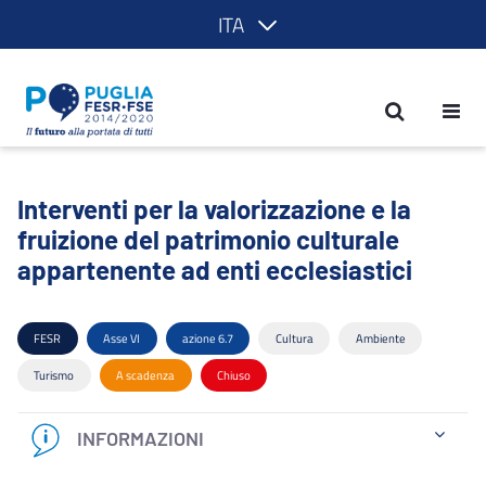
ITA
Interventi per la valorizzazione e la fr
Interventi per la valorizzazione e la
fruizione del patrimonio culturale
appartenente ad enti ecclesiastici
FESR
Asse VI
azione 6.7
Cultura
Ambiente
Turismo
A scadenza
Chiuso
INFORMAZIONI