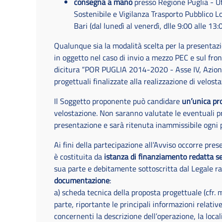
consegna a mano
presso Regione Puglia - Uf
Sostenibile e Vigilanza Trasporto Pubblico L
Bari (dal lunedì al venerdì, dlle 9:00 alle 13:
Qualunque sia la modalità scelta per la presentazi
in oggetto nel caso di invio a mezzo PEC e sul front
dicitura “POR PUGLIA 2014-2020 - Asse IV, Azione 
progettuali finalizzate alla realizzazione di velostaz
Il Soggetto proponente può candidare
un’unica pr
velostazione. Non saranno valutate le eventuali pr
presentazione e sarà ritenuta inammissibile ogni 
Ai fini della partecipazione all’Avviso occorre pre
è costituita da
istanza di finanziamento redatta sec
sua parte e debitamente sottoscritta dal Legale 
documentazione
:
a) scheda tecnica della proposta progettuale (cfr. m
parte, riportante le principali informazioni relativ
concernenti la descrizione dell’operazione, la local