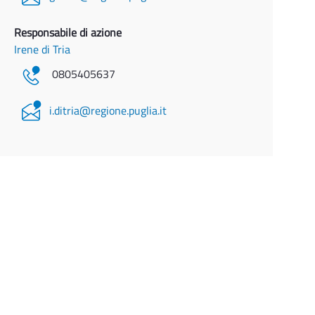
Responsabile di azione
Irene di Tria
0805405637
i.ditria@regione.puglia.it