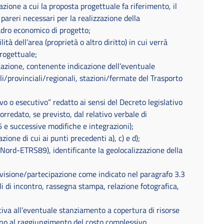
azione a cui la proposta progettuale fa riferimento, il
 pareri necessari per la realizzazione della
adro economico di progetto;
à dell’area (proprietà o altro diritto) in cui verrà
progettuale;
stazione, contenente indicazione dell’eventuale
ali/provinciali/regionali, stazioni/fermate del Trasporto
vo o esecutivo” redatto ai sensi del Decreto legislativo
rredato, se previsto, dal relativo verbale di
6 e successive modifiche e integrazioni);
one di cui ai punti precedenti a), c) e d);
Nord-ETRS89), identificante la geolocalizzazione della
visione/partecipazione come indicato nel paragrafo 3.3
ali di incontro, rassegna stampa, relazione fotografica,
va all’eventuale stanziamento a copertura di risorse
rono al raggiungimento del costo complessivo