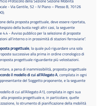
ficio Protocollo della Sezione Sezione Mobilità
ocale - Via Gentile, 52 - IV Piano – Plesso B, 70126
00);
one della proposta progettuale, deve essere riportata,
espizio della busta negli altri casi, la seguente
4.4 - Avviso pubblico per la selezione di proposte
ioni all’interno o in prossimità di stazioni ferroviarie”.
oposta progettuale
, la quale può riguardare una sola
oposte successive alla prima in ordine cronologico di
proposta progettuale riguardante più velostazioni.
sentare, a pena di inammissibilità, proposta progettuale
ondo il modello di cui all’Allegato A
, compilata in ogni
rappresentante del Soggetto proponente, e la seguente
odello di cui all’Allegato A1), compilata in ogni sua
e alla proposta progettuale e, in particolare, quelle
izzazione, lo strumento di pianificazione della mobilità