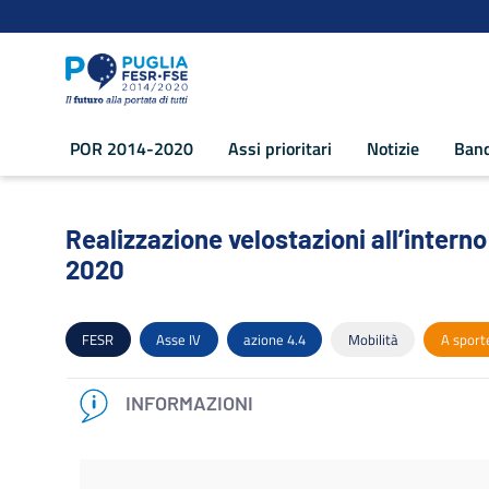
Navigazione
Salta al contenuto
POR 2014-2020
Assi prioritari
Notizie
Band
Realizzazione velostazioni all’interno o
Realizzazione velostazioni all’interno 
2020
FESR
Asse IV
azione 4.4
Mobilità
A sporte
INFORMAZIONI