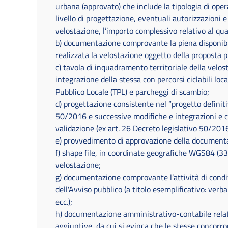
urbana (approvato) che include la tipologia di oper
livello di progettazione, eventuali autorizzazioni e
velostazione, l’importo complessivo relativo al qu
b) documentazione comprovante la piena disponibilit
realizzata la velostazione oggetto della proposta 
c) tavola di inquadramento territoriale della velo
integrazione della stessa con percorsi ciclabili loc
Pubblico Locale (TPL) e parcheggi di scambio;
d) progettazione consistente nel “progetto definiti
50/2016 e successive modifiche e integrazioni e co
validazione (ex art. 26 Decreto legislativo 50/201
e) provvedimento di approvazione della documentazi
f) shape file, in coordinate geografiche WGS84 (33
velostazione;
g) documentazione comprovante l’attività di condi
dell'Avviso pubblico (a titolo esemplificativo: verb
ecc.);
h) documentazione amministrativo-contabile relati
aggiuntive, da cui si evinca che le stesse concor