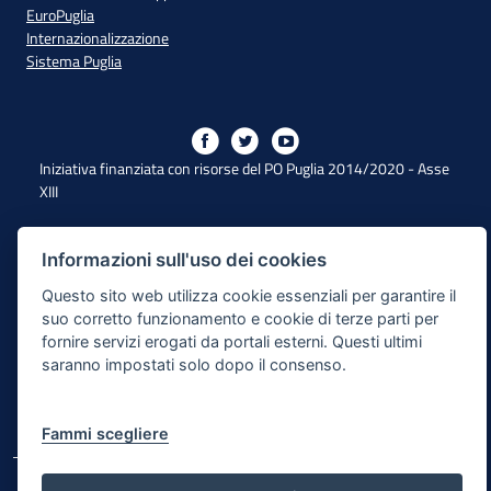
EuroPuglia
Internazionalizzazione
Sistema Puglia
Iniziativa finanziata con risorse del PO Puglia 2014/2020 - Asse
XIII
Informazioni sull'uso dei cookies
Dichiarazione di Accessibilità
Questo sito web utilizza cookie essenziali per garantire il
Note Legali
suo corretto funzionamento e cookie di terze parti per
fornire servizi erogati da portali esterni. Questi ultimi
Cookie e Privacy
saranno impostati solo dopo il consenso.
Responsabile di pubblicazione
Mappa del sito
Fammi scegliere