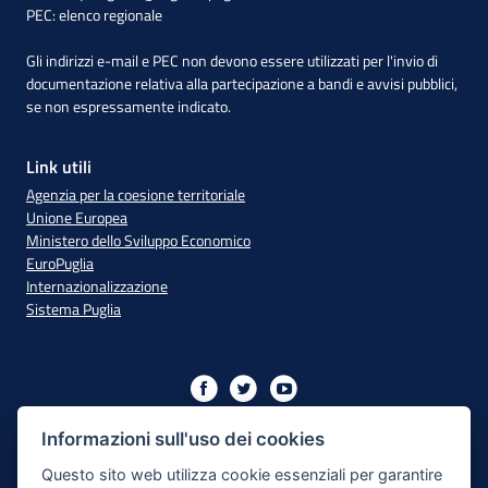
PEC:
elenco regionale
Gli indirizzi e-mail e PEC non devono essere utilizzati per l'invio di
documentazione relativa alla partecipazione a bandi e avvisi pubblici,
se non espressamente indicato.
Link utili
Agenzia per la coesione territoriale
Unione Europea
Ministero dello Sviluppo Economico
EuroPuglia
Internazionalizzazione
Sistema Puglia
Iniziativa finanziata con risorse del PO Puglia 2014/2020 - Asse
XIII
Informazioni sull'uso dei cookies
Questo sito web utilizza cookie essenziali per garantire