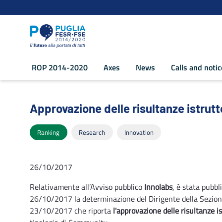
Navigation
Skip to Content
ROP 2014-2020
Axes
News
Calls and noti
Approvazione delle risultanze istruttor
Approvazione delle risultanze istrutt
Ranking
Research
Innovation
26/10/2017
Relativamente all’Avviso pubblico
Innolabs
, è stata pubbl
26/10/2017 la determinazione del Dirigente della Sezione
23/10/2017 che riporta
l'approvazione delle risultanze i