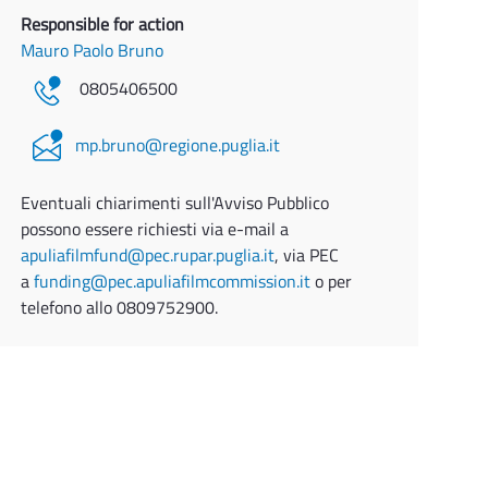
Responsible for action
Mauro Paolo Bruno
0805406500
mp.bruno@regione.puglia.it
Eventuali chiarimenti sull'Avviso Pubblico
possono essere richiesti via e-mail a
apuliafilmfund@pec.rupar.puglia.it
, via PEC
a
funding@pec.apuliafilmcommission.it
o per
telefono allo 0809752900.