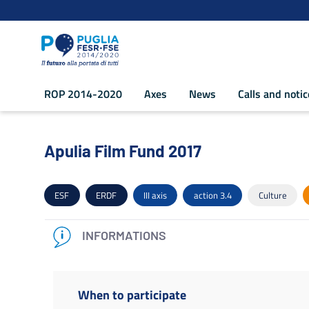
Navigation
Skip to Content
ROP 2014-2020
Axes
News
Calls and noti
Apulia Film Fund 2017 - POR Puglia 2
Apulia Film Fund 2017
ESF
ERDF
III axis
action 3.4
Culture
INFORMATIONS
When to participate