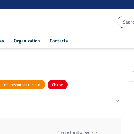
ces
Organization
Contacts
014-2020
Until resources run out
Chiuso
Opportunity expired