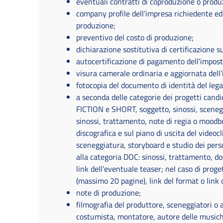
eventuali contratti di coproduzione o produ
company profile dell’impresa richiedente ed 
produzione;
preventivo del costo di produzione;
dichiarazione sostitutiva di certificazione su
autocertificazione di pagamento dell’imposta
visura camerale ordinaria e aggiornata dell’
fotocopia del documento di identità del leg
a seconda delle categorie dei progetti candid
FICTION e SHORT, soggetto, sinossi, scenegg
sinossi, trattamento, note di regia o moodboa
discografica e sul piano di uscita del videoc
sceneggiatura, storyboard e studio dei perso
alla categoria DOC: sinossi, trattamento, do
link dell’eventuale teaser; nel caso di pro
(massimo 20 pagine), link del format o link de
note di produzione;
filmografia del produttore, sceneggiatori o a
costumista, montatore, autore delle musiche 