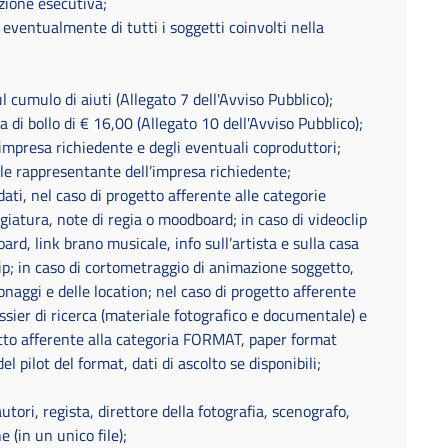
zione esecutiva;
eventualmente di tutti i soggetti coinvolti nella
l cumulo di aiuti (Allegato 7 dell'Avviso Pubblico);
 di bollo di € 16,00 (Allegato 10 dell'Avviso Pubblico);
impresa richiedente e degli eventuali coproduttori;
ale rappresentante dell’impresa richiedente;
ati, nel caso di progetto afferente alle categorie
iatura, note di regia o moodboard; in caso di videoclip
rd, link brano musicale, info sull’artista e sulla casa
lip; in caso di cortometraggio di animazione soggetto,
naggi e delle location; nel caso di progetto afferente
ssier di ricerca (materiale fotografico e documentale) e
getto afferente alla categoria FORMAT, paper format
l pilot del format, dati di ascolto se disponibili;
utori, regista, direttore della fotografia, scenografo,
(in un unico file);