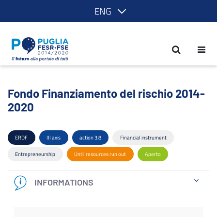
ENG
Fondo Finanziamento del rischio 2014
Fondo Finanziamento del rischio 2014-
2020
ERDF
III axis
action 3.8
Financial instrument
Entrepreneurship
Until resources run out
Aperto
INFORMATIONS