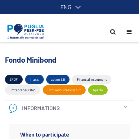
ENG
Fondo Minibond - POR Puglia 2014-20
Fondo Minibond
ERDF
III axis
action 3.8
Financial instrument
Entrepreneurship
Until resources run out
Aperto
INFORMATIONS
When to participate