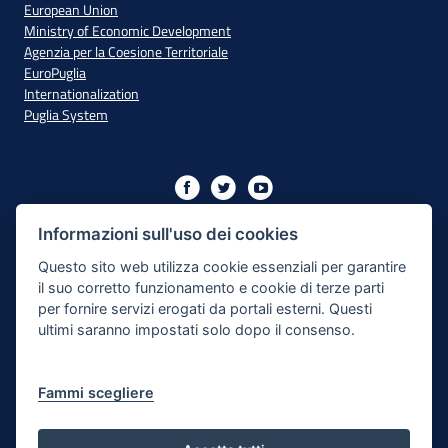
European Union
Ministry of Economic Development
Agenzia per la Coesione Territoriale
EuroPuglia
Internationalization
Puglia System
Initiative financed with resources from the OP Puglia
2014/2020 - Axis XIII
Informazioni sull'uso dei cookies
Questo sito web utilizza cookie essenziali per garantire
il suo corretto funzionamento e cookie di terze parti
Accessibility
per fornire servizi erogati da portali esterni. Questi
ultimi saranno impostati solo dopo il consenso.
Legal Note
Privacy Policy
Fammi scegliere
Responsible for the content publishing process