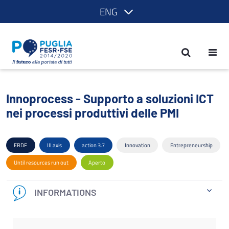
ENG
Innoprocess - Supporto a soluzioni ICT 
Innoprocess - Supporto a soluzioni ICT
nei processi produttivi delle PMI
ERDF
III axis
action 3.7
Innovation
Entrepreneurship
Until resources run out
Aperto
INFORMATIONS