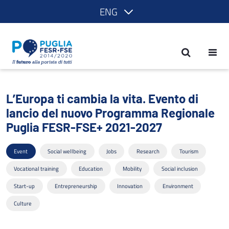
ENG
L’Europa ti cambia la vita. Evento di
L’Europa ti cambia la vita. Evento di
lancio del nuovo Programma Regionale
Puglia FESR-FSE+ 2021-2027
Event
Social wellbeing
Jobs
Research
Tourism
Vocational training
Education
Mobility
Social inclusion
Start-up
Entrepreneurship
Innovation
Environment
Culture