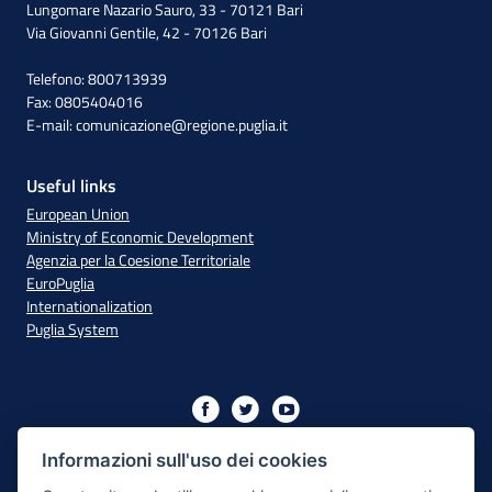
Lungomare Nazario Sauro, 33 - 70121 Bari
Via Giovanni Gentile, 42 - 70126 Bari
Telefono: 800713939
Fax: 0805404016
E-mail:
comunicazione@regione.puglia.it
Useful links
European Union
Ministry of Economic Development
Agenzia per la Coesione Territoriale
EuroPuglia
Internationalization
Puglia System
Initiative financed with resources from the OP Puglia
2014/2020 - Axis XIII
Informazioni sull'uso dei cookies