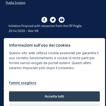
Puglia System
Initiative financed with resources from the OP Puglia
2014/2020 - Axis XIII
Informazioni sull'uso dei cookies
Accessibility
Questo sito web utilizza cookie essenziali per garantire il
Legal Note
suo corretto funzionamento e cookie di terze parti per
fornire servizi erogati da portali esterni. Questi ultimi
Privacy Policy
saranno impostati solo dopo il consenso.
Responsible for the content publishing process
Map of the site
Fammi scegliere
© Regione Puglia
Accetta tutti