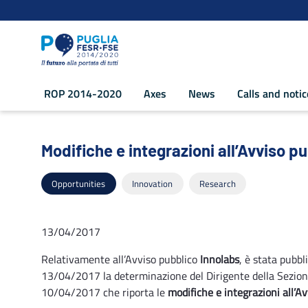
Navigation
Skip to Content
ROP 2014-2020
Axes
News
Calls and noti
Modifiche e integrazioni all’Avviso pu
Modifiche e integrazioni all’Avviso p
Opportunities
Innovation
Research
13/04/2017
Relativamente all’Avviso pubblico
Innolabs
, è stata pubbl
13/04/2017 la determinazione del Dirigente della Sezione
10/04/2017 che riporta le
modifiche e integrazioni all’Av