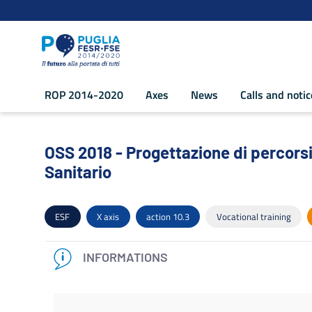
Navigation
Skip to Content
ROP 2014-2020
Axes
News
Calls and noti
OSS 2018 - Progettazione di percorsi f
OSS 2018 - Progettazione di percorsi
Sanitario
ESF
X axis
action 10.3
Vocational training
INFORMATIONS