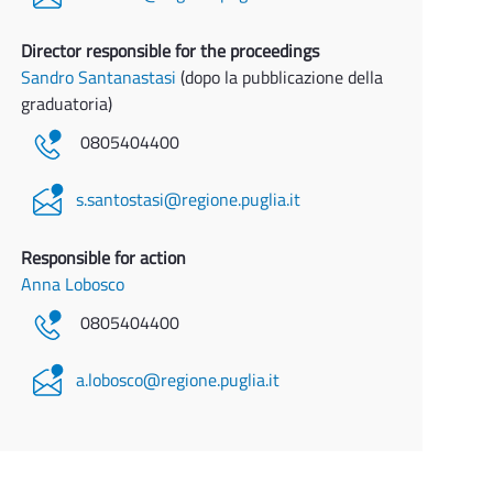
Director responsible for the proceedings
Sandro Santanastasi
(dopo la pubblicazione della
graduatoria)
0805404400
s.santostasi@regione.puglia.it
Responsible for action
Anna Lobosco
0805404400
a.lobosco@regione.puglia.it