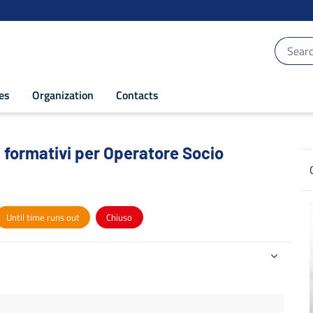
ces
Organization
Contacts
ormativi per Operatore Socio Sanitario 
 formativi per Operatore Socio
Until time runs out
Chiuso