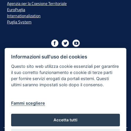
Agenzia per la Coesione Territoriale
EuroPuglia
Internationalization
Puglia System
Initiative financed with resources from the OP Puglia
2014/2020 - Axis XIII
Informazioni sull'uso dei cookies
Questo sito web utilizza cookie essenziali per garantire
il suo corretto funzionamento e cookie di terze parti
Accessibility
per fornire servizi erogati da portali esterni. Questi
ultimi saranno impostati solo dopo il consenso.
Legal Note
Privacy Policy
Fammi scegliere
Responsible for the content publishing process
Map of the site
Accetta tutti