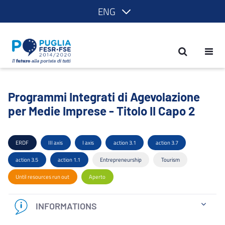
ENG
Programmi Integrati di Agevolazione pe
Programmi Integrati di Agevolazione
per Medie Imprese - Titolo II Capo 2
ERDF
III axis
I axis
action 3.1
action 3.7
action 3.5
action 1.1
Entrepreneurship
Tourism
Until resources run out
Aperto
INFORMATIONS