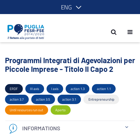
ENG
Programmi Integrati di Agevolazioni per
Programmi Integrati di Agevolazioni per
Piccole Imprese - Titolo II Capo 2
ERDF
III axis
I axis
action 1.3
action 1.1
action 3.7
action 3.5
action 3.1
Entrepreneurship
Until resources run out
Aperto
INFORMATIONS