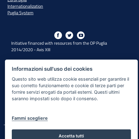
Internationalization
Puglia System
Initiative financed with resources from the OP Puglia
2014/2020 - Axis XIII
Informazioni sull'uso dei cookies
Accessibility
Questo sito web utilizza cookie essenziali per garantire il
Legal Note
suo corretto funzionamento e cookie di terze parti per
fornire servizi erogati da portali esterni. Questi ultimi
Privacy Policy
saranno impostati solo dopo il consenso.
Responsible for the content publishing process
Map of the site
Fammi scegliere
© Regione Puglia
Accetta tutti