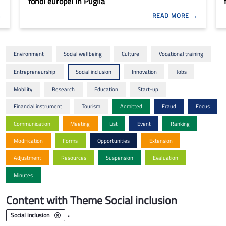
fondi europei in Puglia
READ MORE
Environment
Social wellbeing
Culture
Vocational training
Entrepreneurship
Social inclusion
Innovation
Jobs
Mobility
Research
Education
Start-up
Financial instrument
Tourism
Admitted
Fraud
Focus
Communication
Meeting
List
Event
Ranking
Modification
Forms
Opportunities
Extension
Adjustment
Resources
Suspension
Evaluation
Minutes
Content with Theme Social inclusion
.
Social inclusion