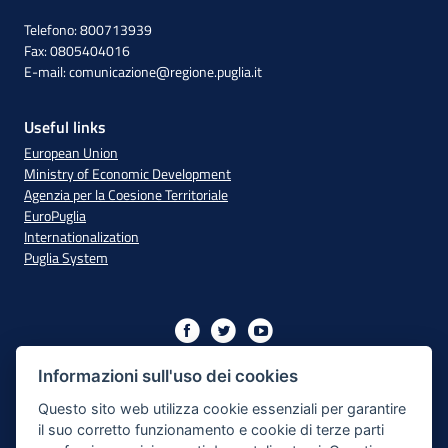
Telefono: 800713939
Fax: 0805404016
E-mail:
comunicazione@regione.puglia.it
Useful links
European Union
Ministry of Economic Development
Agenzia per la Coesione Territoriale
EuroPuglia
Internationalization
Puglia System
Initiative financed with resources from the OP Puglia
2014/2020 - Axis XIII
Informazioni sull'uso dei cookies
Questo sito web utilizza cookie essenziali per garantire
il suo corretto funzionamento e cookie di terze parti
Accessibility