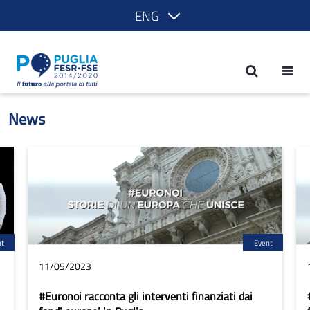
ENG
News - POR Puglia 2014-2020
News
nt
Event
11/05/2023
#Euronoi racconta gli interventi finanziati dai