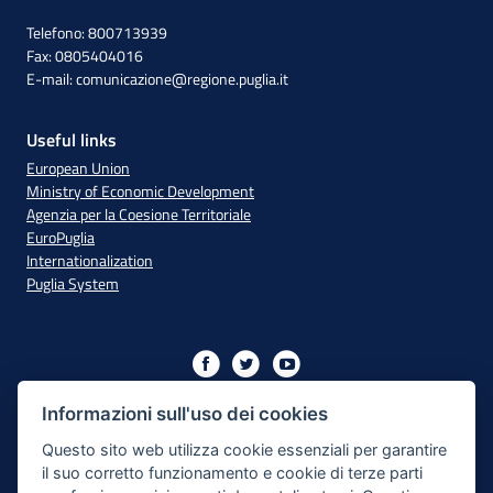
Telefono: 800713939
Fax: 0805404016
E-mail:
comunicazione@regione.puglia.it
Useful links
European Union
Ministry of Economic Development
Agenzia per la Coesione Territoriale
EuroPuglia
Internationalization
Puglia System
Initiative financed with resources from the OP Puglia
2014/2020 - Axis XIII
Informazioni sull'uso dei cookies
Questo sito web utilizza cookie essenziali per garantire
il suo corretto funzionamento e cookie di terze parti
Accessibility