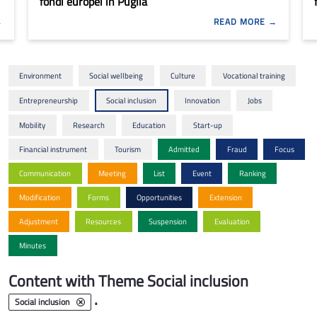
fondi europei in Puglia
READ MORE
Environment
Social wellbeing
Culture
Vocational training
Entrepreneurship
Social inclusion
Innovation
Jobs
Mobility
Research
Education
Start-up
Financial instrument
Tourism
Admitted
Fraud
Focus
Communication
Meeting
List
Event
Ranking
Modification
Forms
Opportunities
Extension
Adjustment
Resources
Suspension
Evaluation
Minutes
Content with Theme Social inclusion
.
Social inclusion