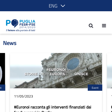
ENG
News - POR Puglia 2014-2020
News
nt
Event
11/05/2023
#Euronoi racconta gli interventi finanziati dai